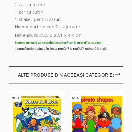
1 zar cu forme
1 zar cu culori
1 shaker pentru zaruri
Numar participanti: 2 - 4 jucatori
Dimensiuni: 25,5 x 22,1 x 4,4 cm
Suntem prieteni ai mediului înconjur?tor ?i protej?m copacii!
Instruc?iunile traduse în limba român? le reg?si?i online
Click aici
ALTE PRODUSE DIN ACEEAȘI CATEGORIE:
NOU
NOU