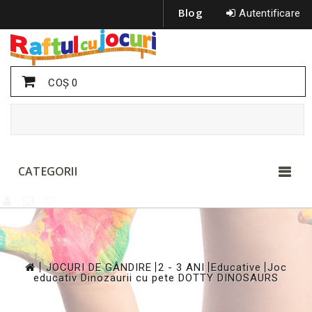
Blog
Autentificare
COŞ
0
CATEGORII
>
>
>
>
JOCURI DE GÂNDIRE
2 - 3 ANI
Educative
Joc
educativ Dinozaurii cu pete DOTTY DINOSAURS