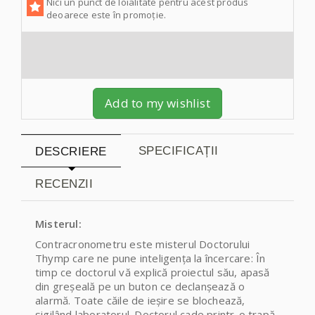
Nici un punct de loialitate pentru acest produs
deoarece este în promoție.
Add to my wishlist
SPECIFICAȚII
DESCRIERE
RECENZII
Misterul:
Contracronometru este misterul Doctorului
Thymp care ne pune inteligența la încercare: În
timp ce doctorul vă explică proiectul său, apasă
din greșeală pe un buton ce declanșează o
alarmă. Toate căile de ieșire se blochează,
sigilând laboratorul. Doctorul cade printr-o trapă