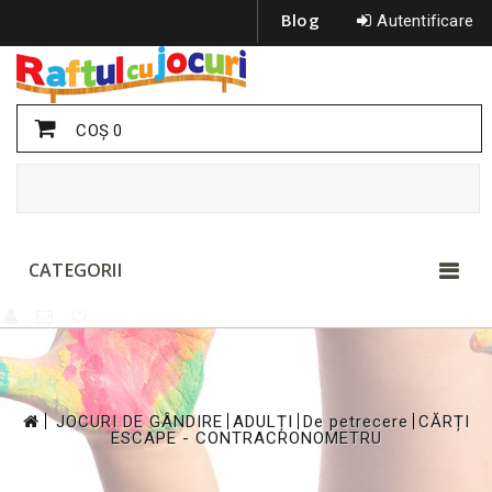
Blog
Autentificare
COŞ
0
CATEGORII
>
>
>
>
JOCURI DE GÂNDIRE
ADULȚI
De petrecere
CĂRȚI
ESCAPE - CONTRACRONOMETRU