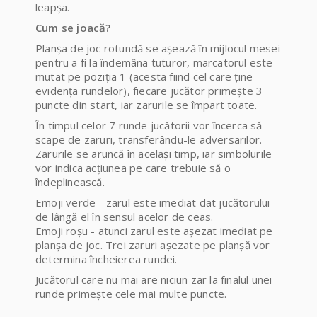
leapșa.
Cum se joacă?
Planșa de joc rotundă se așează în mijlocul mesei
pentru a fi la îndemâna tuturor, marcatorul este
mutat pe poziția 1 (acesta fiind cel care ține
evidența rundelor), fiecare jucător primește 3
puncte din start, iar zarurile se împart toate.
În timpul celor 7 runde jucătorii vor încerca să
scape de zaruri, transferându-le adversarilor.
Zarurile se aruncă în același timp, iar simbolurile
vor indica acțiunea pe care trebuie să o
îndeplinească.
Emoji verde - zarul este imediat dat jucătorului
de lângă el în sensul acelor de ceas.
Emoji roșu - atunci zarul este așezat imediat pe
planșa de joc. Trei zaruri așezate pe planșă vor
determina încheierea rundei.
Jucătorul care nu mai are niciun zar la finalul unei
runde primește cele mai multe puncte.