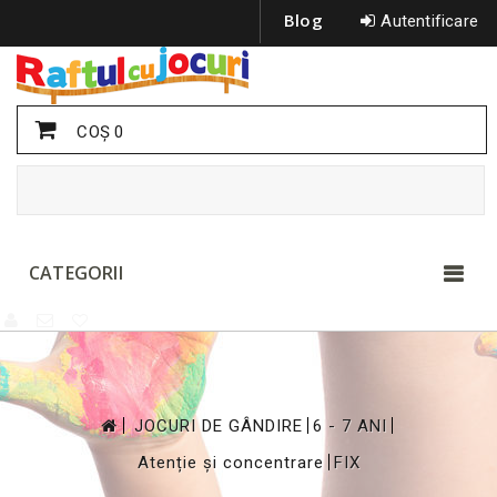
Blog
Autentificare
COŞ
0
CATEGORII
>
>
>
JOCURI DE GÂNDIRE
6 - 7 ANI
>
Atenție și concentrare
FIX