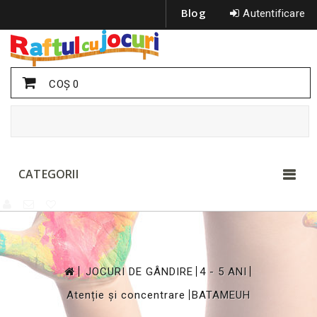
Blog
Autentificare
COŞ
0
CATEGORII
>
>
>
JOCURI DE GÂNDIRE
4 - 5 ANI
>
Atenție și concentrare
BATAMEUH