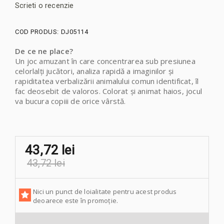
Scrieti o recenzie
COD PRODUS:
DJ05114
De ce ne place?
Un joc amuzant în care concentrarea sub presiunea
celorlalți jucători, analiza rapidă a imaginilor și
rapiditatea verbalizării animalului comun identificat, îl
fac deosebit de valoros. Colorat și animat haios, jocul
va bucura copiii de orice vârstă.
43,72 lei
43,72 lei
Nici un punct de loialitate pentru acest produs
deoarece este în promoție.