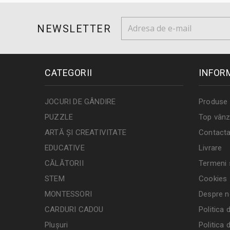
NEWSLETTER
CATEGORII
INFOR
JOCURI DE GÂNDIRE
Produse 
PUZZLE
Top vânz
ARTĂ ȘI CREATIVITATE
Contacta
EDUCATIVE
Livrare
CĂLĂTORII
Termeni ș
STEM
Cookies
MONTESSORI
Despre n
CARDURI CADOU
Politica 
Plușuri
Politica 