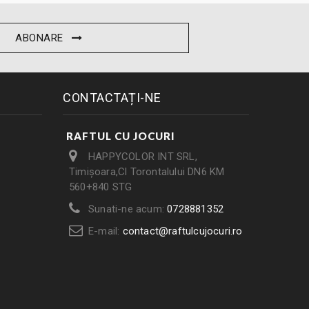
ABONARE
CONTACTAȚI-NE
RAFTUL CU JOCURI
HAPPYCOLOR INT SRL,
Timișoara,Cl Torontalului DN6 KM
560+840 STG
Sunati-ne acum:
0728881352
E-mail:
contact@raftulcujocuri.ro