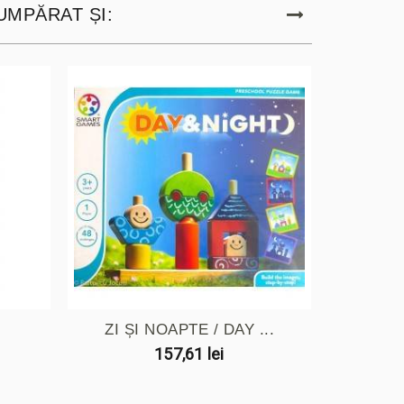
UMPĂRAT ȘI:
ZI ȘI NOAPTE / DAY ...
PANT
157,61 lei