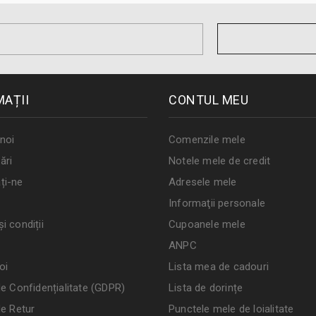
MAȚII
CONTUL MEU
noi
Comenzile mele
ări
Notele mele de credit
ți-ne
Adresele mele
Informaţii personale
i condiții
Cupoanele mele
ANPC
oi
Lista mea de cadouri
de Confidențialitate (GDPR)
Lista de dorințe
de Retur
Punctele mele de loialitate