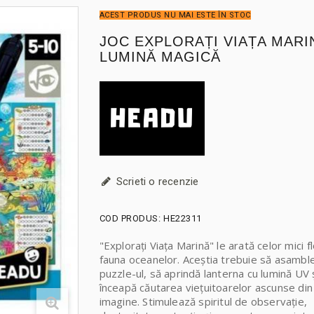
ACEST PRODUS NU MAI ESTE ÎN STOC
JOC EXPLORAȚI VIAȚA MARIN
LUMINĂ MAGICĂ
Scrieti o recenzie
COD PRODUS:
HE22311
"Explorați Viața Marină" le arată celor mici fl
fauna oceanelor. Aceștia trebuie să asambl
puzzle-ul, să aprindă lanterna cu lumină UV 
înceapă căutarea viețuitoarelor ascunse din
imagine. Stimulează spiritul de observație,