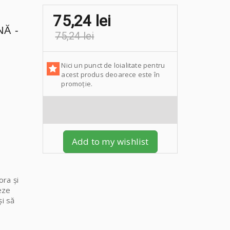
75,24 lei
Ă -
75,24 lei
Nici un punct de loialitate pentru
acest produs deoarece este în
promoție.
Add to my wishlist
ora și
eze
și să