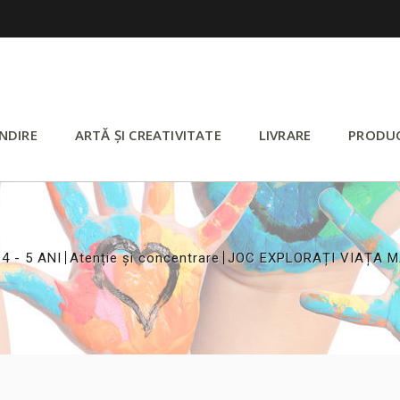
NDIRE
ARTĂ ȘI CREATIVITATE
LIVRARE
PRODU
>
>
>
4 - 5 ANI
Atenție și concentrare
JOC EXPLORAȚI VIAȚA M