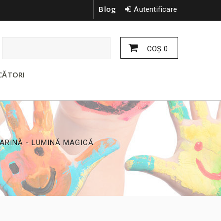
Blog
Autentificare
COŞ
0
CĂTORI
ARINĂ - LUMINĂ MAGICĂ