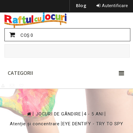
Blog
Autentificare
COŞ
0
CATEGORII
>
>
>
JOCURI DE GÂNDIRE
4 - 5 ANI
>
Atenție și concentrare
EYE DENTIFY - TRY TO SPY