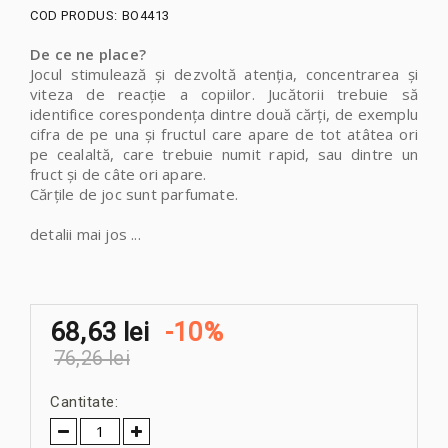
COD PRODUS:
BO4413
De ce ne place?
Jocul stimulează și dezvoltă atenția, concentrarea și
viteza de reacție a copiilor. Jucătorii trebuie să
identifice corespondența dintre două cărți, de exemplu
cifra de pe una și fructul care apare de tot atâtea ori
pe cealaltă, care trebuie numit rapid, sau dintre un
fruct și de câte ori apare.
Cărțile de joc sunt parfumate.
detalii mai jos ...
68,63 lei
-10%
76,26 lei
Cantitate: