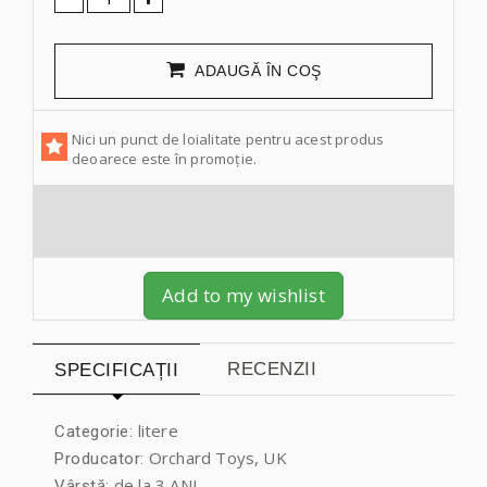
ADAUGĂ ÎN COŞ
Nici un punct de loialitate pentru acest produs
deoarece este în promoție.
Add to my wishlist
RECENZII
SPECIFICAȚII
litere
Categorie:
Orchard Toys, UK
Producator:
de la 3 ANI
Vârstă: