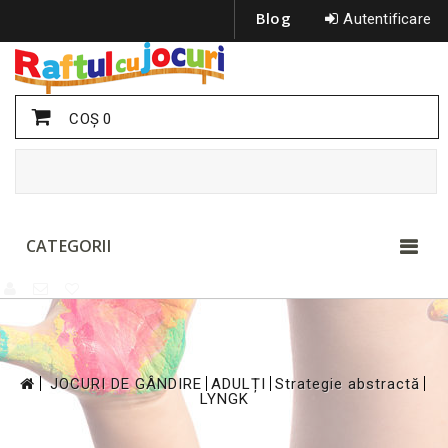
Blog
Autentificare
COŞ
0
CATEGORII
>
>
>
>
JOCURI DE GÂNDIRE
ADULȚI
Strategie abstractă
LYNGK