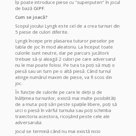
își poate introduce piese cu "superputeri" în jocul
de bază
GIPF
.
Cum se joacă?
Scopul jocului Lyngk este cel de a crea turnuri din
5 piese de culori diferite.
Lyngk începe prin plasarea tuturor pieselor pe
tabla de joc în mod aleatoriu. La început toate
culorile sunt neutre, dar pe parcurs jucătorii
trebuie să-și aleagă 2 culori pe care adversarul
nu le mai poate folosi. Pe tura ta poți să muți o
piesă sau un turn pe o altă piesă. Când turnul
atinge numărul maxim de piese, va fi scos din
joc.
În funcție de culorile pe care le deții și de
înălțimea turnurilor, există mai multe posibilități
de a muta: poți sări peste spațiile libere, poți să
urci o piesă în vârful turnului sau poți schimba
traiectoria acestora, ricoșând peste cele ale
adversarului.
Jocul se termină când nu mai există nicio