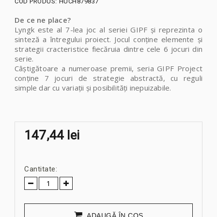
COD PRODUS:
HUCH879837
De ce ne place?
Lyngk este al 7-lea joc al seriei GIPF și reprezinta o
sinteză a întregului proiect. Jocul conține elemente și
strategii cracteristice fiecăruia dintre cele 6 jocuri din
serie.
Câștigătoare a numeroase premii, seria GIPF Project
conține 7 jocuri de strategie abstractă, cu reguli
simple dar cu variații și posibilități inepuizabile.
147,44 lei
Cantitate:
ADAUGĂ ÎN COŞ