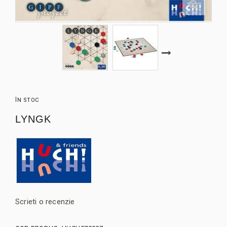
ÎN STOC
LYNGK
Scrieti o recenzie