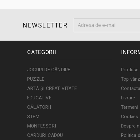
NEWSLETTER
CATEGORII
INFOR
JOCURI DE GÂNDIRE
Produse 
PUZZLE
Top vânz
ARTĂ ȘI CREATIVITATE
Contacta
EDUCATIVE
Livrare
CĂLĂTORII
Termeni ș
STEM
Cookies
MONTESSORI
Despre n
CARDURI CADOU
Politica 