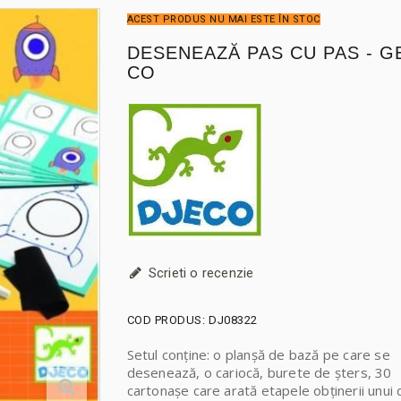
ACEST PRODUS NU MAI ESTE ÎN STOC
DESENEAZĂ PAS CU PAS - G
CO
Scrieti o recenzie
COD PRODUS:
DJ08322
Setul conține: o planșă de bază pe care se
desenează, o cariocă, burete de şters, 30
cartonașe care arată etapele obținerii unui