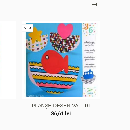
NOU
NOU
PLANȘE DESEN VALURI
DECOR
36,61 lei