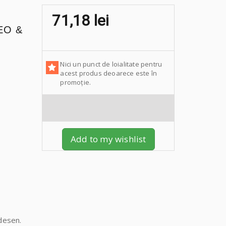
71,18 lei
EO &
Nici un punct de loialitate pentru
acest produs deoarece este în
promoție.
Add to my wishlist
 desen.