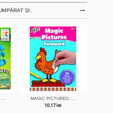
UMPĂRAT ȘI:
...
MAGIC PICTURES: ...
DESE
10,17 lei