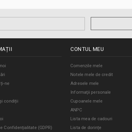
MAȚII
CONTUL MEU
noi
Comenzile mele
ări
Notele mele de credit
ți-ne
Adresele mele
Informaţii personale
i condiții
Cupoanele mele
ANPC
oi
Lista mea de cadouri
de Confidențialitate (GDPR)
Lista de dorințe