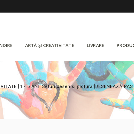
NDIRE
ARTĂ ȘI CREATIVITATE
LIVRARE
PRODU
>
>
>
IVITATE
4 - 5 ANI
Seturi desen și pictură
DESENEAZĂ PAS 