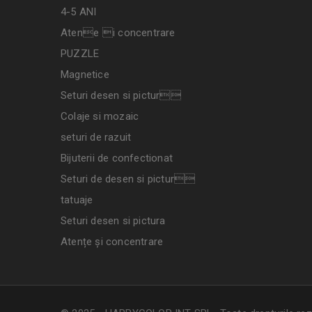
4-5 ANI
Atene i concentrare
PUZZLE
Magnetice
Seturi desen si pictur
Colaje si mozaic
seturi de razuit
Bijuterii de confectionat
Seturi de desen si pictur
tatuaje
Seturi desen si pictura
Atențe și concentrare