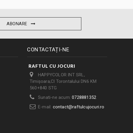
ABONARE
CONTACTAȚI-NE
RAFTUL CU JOCURI
HAPPYCOLOR INT SRL,
Timișoara,Cl Torontalului DN6 KM
560+840 STG
Sunati-ne acum:
0728881352
E-mail:
contact@raftulcujocuri.ro