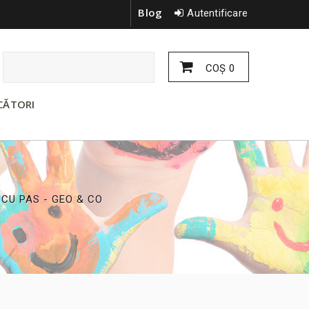
Blog
Autentificare
COŞ
0
CĂTORI
CU PAS - GEO & CO