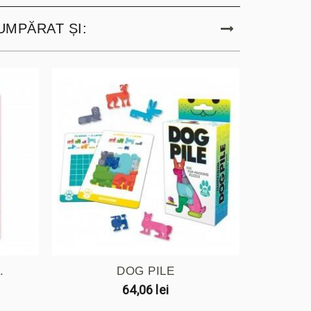
UMPĂRAT ȘI:
.
DOG PILE
JOC
64,06 lei