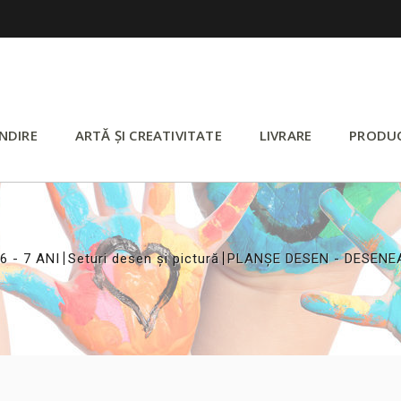
NDIRE
ARTĂ ȘI CREATIVITATE
LIVRARE
PRODU
>
>
>
6 - 7 ANI
Seturi desen și pictură
PLANȘE DESEN - DESENE