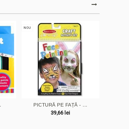
NOU
NOU
.
PICTURĂ PE FAȚĂ - ...
MINI 
39,66 lei