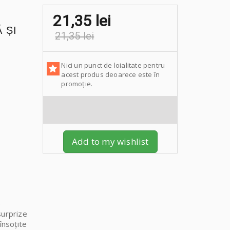
21,35 lei
 ȘI
21,35 lei
Nici un punct de loialitate pentru
acest produs deoarece este în
promoție.
Add to my wishlist
e
surprize
însoțite