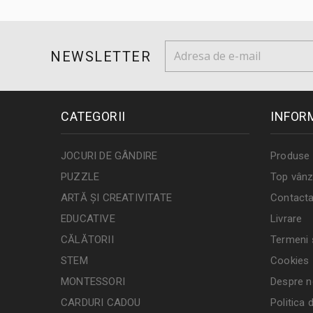
NEWSLETTER
CATEGORII
INFOR
JOCURI DE GÂNDIRE
Produse 
PUZZLE
Top vânz
ARTĂ ȘI CREATIVITATE
Contacta
EDUCATIVE
Livrare
CĂLĂTORII
Termeni ș
STEM
Cookies
MONTESSORI
Despre n
CARDURI CADOU
Politica 