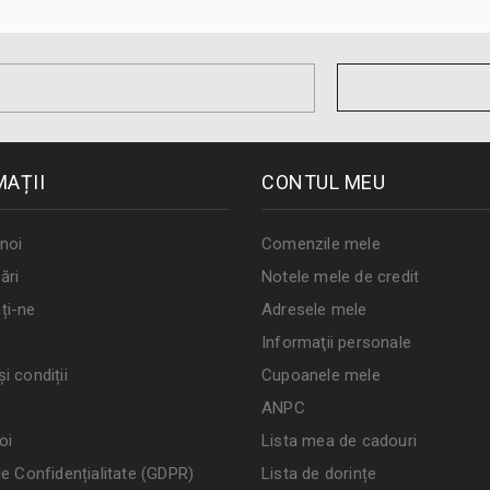
MAȚII
CONTUL MEU
noi
Comenzile mele
ări
Notele mele de credit
ți-ne
Adresele mele
Informaţii personale
i condiții
Cupoanele mele
ANPC
oi
Lista mea de cadouri
de Confidențialitate (GDPR)
Lista de dorințe