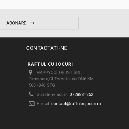
ABONARE
CONTACTAȚI-NE
RAFTUL CU JOCURI
HAPPYCOLOR INT SRL,
Timișoara,Cl Torontalului DN6 KM
560+840 STG
Sunati-ne acum:
0728881352
E-mail:
contact@raftulcujocuri.ro