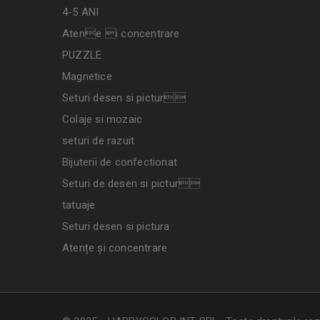
4-5 ANI
Atene i concentrare
PUZZLE
Magnetice
Seturi desen si pictur
Colaje si mozaic
seturi de razuit
Bijuterii de confectionat
Seturi de desen si pictur
tatuaje
Seturi desen si pictura
Atențe și concentrare