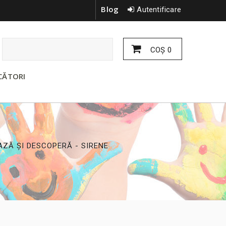
Blog
Autentificare
COŞ
0
CĂTORI
AZĂ ȘI DESCOPERĂ - SIRENE