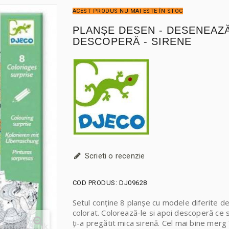
ACEST PRODUS NU MAI ESTE ÎN STOC
PLANȘE DESEN - DESENEAZĂ
DESCOPERĂ - SIRENE
Scrieti o recenzie
COD PRODUS:
DJ09628
Setul conține 8 planșe cu modele diferite d
colorat. Colorează-le si apoi descoperă ce 
ți-a pregătit mica sirenă. Cel mai bine merg 