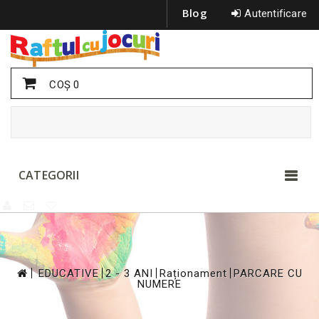
Blog
Autentificare
COŞ
0
CATEGORII
>
>
>
>
EDUCATIVE
2 - 3 ANI
Raționament
PARCARE CU
NUMERE