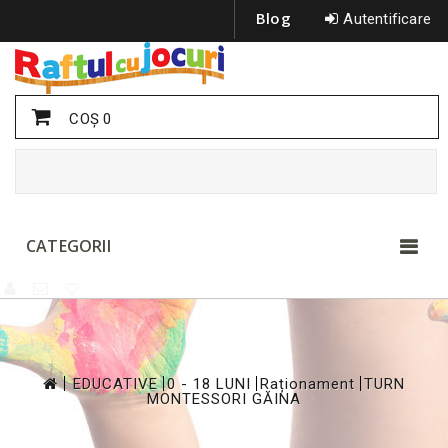
Blog
Autentificare
COŞ
0
CATEGORII
>
>
>
>
EDUCATIVE
0 - 18 LUNI
Raționament
TURN
MONTESSORI GĂINA