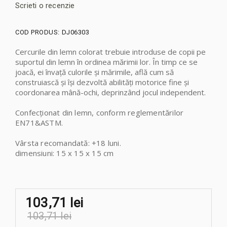
Scrieti o recenzie
COD PRODUS:
DJ06303
Cercurile din lemn colorat trebuie introduse de copii pe
suportul din lemn în ordinea mărimii lor.
În timp ce se
joacă, ei învață culorile și
mărimile,
află cum să
construiască și își dezvoltă abilități motorice fine și
coordonarea mână-ochi, deprinzând jocul independent.
Confecționat din lemn, conform reglementărilor
EN71&ASTM.
Vârsta recomandată: +18 luni.
dimensiuni: 15 x 15 x 15 cm
103,71 lei
103,71 lei