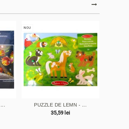
NOU
NOU
..
PUZZLE DE LEMN - ...
PUZZL
35,59 lei