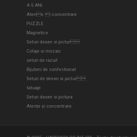
4-5 ANI
Atene i concentrare
PUZZLE
Magnetice
Seturi desen si pictur
Colaje si mozaic
seturi de razuit
Bijuterii de confectionat
Seturi de desen si pictur
tatuaje
Seturi desen si pictura
Atențe și concentrare