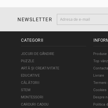
NEWSLETTER
CATEGORII
INFOR
JOCURI DE GÂNDIRE
Produse 
PUZZLE
Top vânz
ARTĂ ȘI CREATIVITATE
Contacta
EDUCATIVE
Livrare
CĂLĂTORII
Termeni ș
STEM
Cookies
MONTESSORI
Despre n
CARDURI CADOU
Politica 