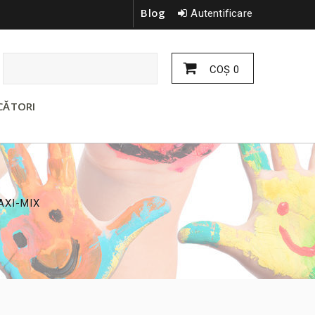
Blog
Autentificare
COŞ
0
CĂTORI
AXI-MIX