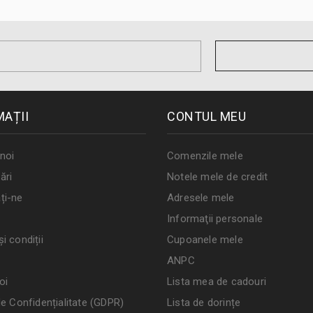
MAȚII
CONTUL MEU
noi
Comenzile mele
ări
Notele mele de credit
ți-ne
Adresele mele
Informaţii personale
i condiții
Cupoanele mele
ANPC
oi
Lista mea de cadouri
de Confidențialitate (GDPR)
Lista de dorințe