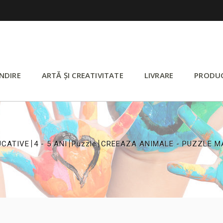
NDIRE
ARTĂ ȘI CREATIVITATE
LIVRARE
PRODU
>
>
>
UCATIVE
4 - 5 ANI
Puzzle
CREEAZA ANIMALE - PUZZLE M