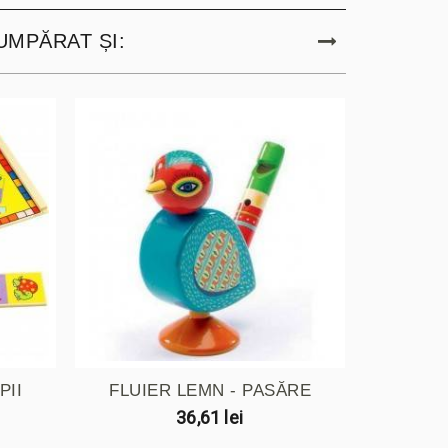
UMPĂRAT ȘI:
PII
FLUIER LEMN - PASĂRE
ME
36,61 lei