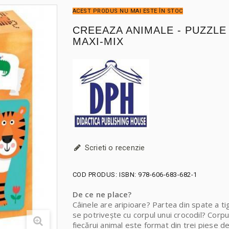
ACEST PRODUS NU MAI ESTE ÎN STOC
CREEAZA ANIMALE - PUZZLE
MAXI-MIX
Scrieti o recenzie
COD PRODUS:
ISBN: 978-606-683-682-1
De ce ne place?
Câinele are aripioare? Partea din spate a tig
se potrivește cu corpul unui crocodil? Corpu
fiecărui animal este format din trei piese d