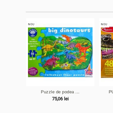
NOU
NOU
Puzzle de podea ...
P
75,06 lei