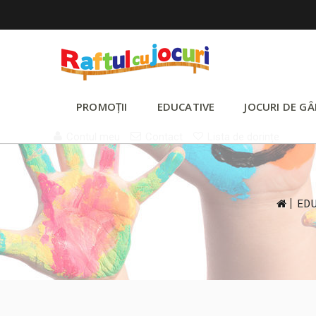
PROMOȚII
EDUCATIVE
JOCURI DE GÂ
Contul meu
Contact
Lista de dorințe
>
ED