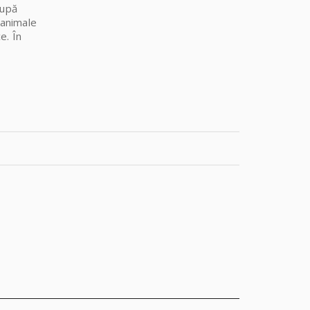
după
 animale
e. În