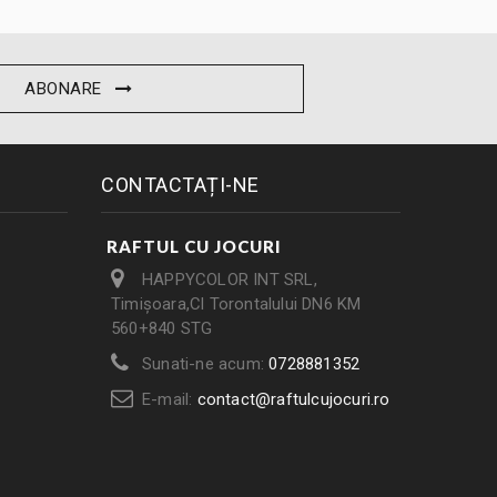
ABONARE
CONTACTAȚI-NE
RAFTUL CU JOCURI
HAPPYCOLOR INT SRL,
Timișoara,Cl Torontalului DN6 KM
560+840 STG
Sunati-ne acum:
0728881352
E-mail:
contact@raftulcujocuri.ro