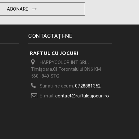
ABONARE
CONTACTAȚI-NE
RAFTUL CU JOCURI
HAPPYCOLOR INT SRL,
Timișoara,Cl Torontalului DN6 KM
560+840 STG
Sunati-ne acum:
0728881352
E-mail:
contact@raftulcujocuri.ro