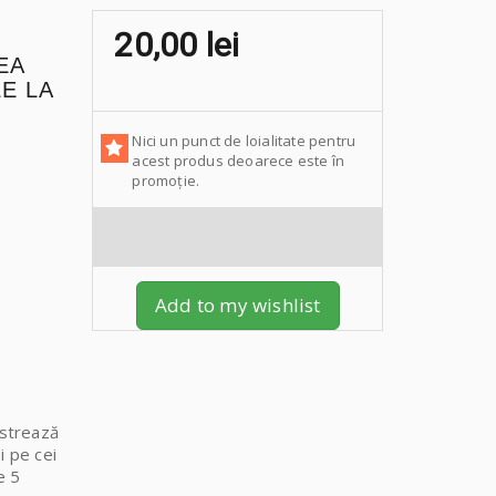
20,00 lei
EA
E LA
Nici un punct de loialitate pentru
acest produs deoarece este în
promoție.
Add to my wishlist
ustrează
i pe cei
e 5