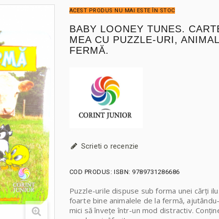
ACEST PRODUS NU MAI ESTE ÎN STOC
BABY LOONEY TUNES. CART
MEA CU PUZZLE-URI, ANIMAL
FERMĂ.
Scrieti o recenzie
COD PRODUS:
ISBN: 9789731286686
Puzzle-urile dispuse sub forma unei cărți il
foarte bine animalele de la fermă, ajutându-
mici să învețe într-un mod distractiv. Conțin