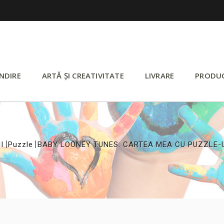
NDIRE
ARTĂ ȘI CREATIVITATE
LIVRARE
PRODU
>
>
I
Puzzle
BABY LOONEY TUNES. CARTEA MEA CU PUZZLE-U