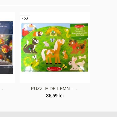
NOU
NOU
..
PUZZLE DE LEMN - ...
PUZZL
35,59 lei