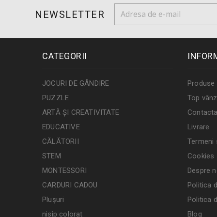
NEWSLETTER
CATEGORII
INFOR
JOCURI DE GÂNDIRE
Produse 
PUZZLE
Top vânz
ARTĂ ȘI CREATIVITATE
Contacta
EDUCATIVE
Livrare
CĂLĂTORII
Termeni ș
STEM
Cookies
MONTESSORI
Despre n
CARDURI CADOU
Politica 
Plușuri
Politica 
nisip colorat
Blog