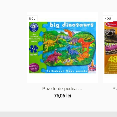
NOU
NOU
Puzzle de podea ...
P
75,06 lei