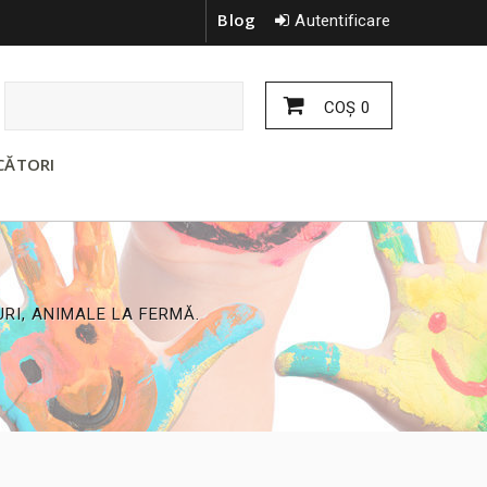
Blog
Autentificare
COŞ
0
CĂTORI
RI, ANIMALE LA FERMĂ.