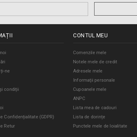
MAȚII
CONTUL MEU
noi
Comenzile mele
ări
Notele mele de credit
ți-ne
Adresele mele
Informaţii personale
i condiții
Cupoanele mele
ANPC
oi
Lista mea de cadouri
de Confidențialitate (GDPR)
Lista de dorințe
de Retur
Punctele mele de loialitate