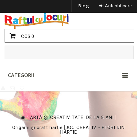
Blog
Autentificare
COŞ
0
CATEGORII
>
>
>
ARTĂ ȘI CREATIVITATE
DE LA 8 ANI
>
Origami și craft hârtie
JOC CREATIV - FLORI DIN
HÂRTIE