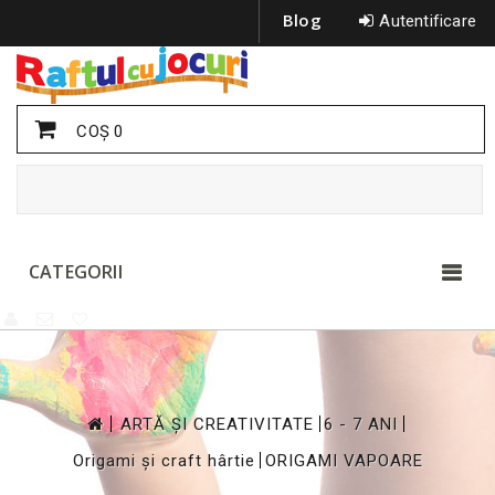
Blog
Autentificare
COŞ
0
CATEGORII
>
>
>
ARTĂ ȘI CREATIVITATE
6 - 7 ANI
>
Origami și craft hârtie
ORIGAMI VAPOARE