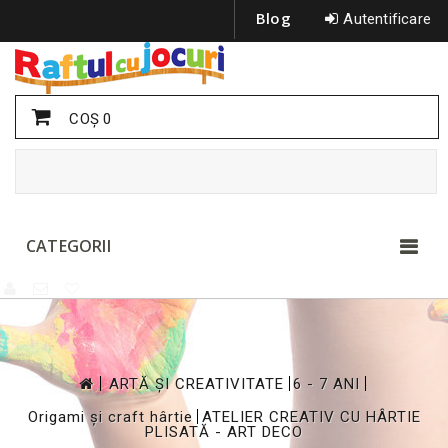
Blog
Autentificare
COŞ
0
CATEGORII
>
>
>
ARTĂ ȘI CREATIVITATE
6 - 7 ANI
>
Origami și craft hârtie
ATELIER CREATIV CU HÂRTIE
PLISATĂ - ART DECO