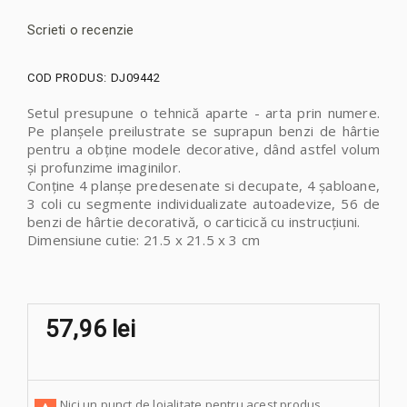
Scrieti o recenzie
COD PRODUS:
DJ09442
Setul presupune o tehnică aparte - arta prin numere.
Pe planșele preilustrate se suprapun benzi de hârtie
pentru a obține modele decorative, dând astfel volum
și profunzime imaginilor.
Conține 4 planșe predesenate si decupate, 4 șabloane,
3 coli cu segmente individualizate autoadevize, 56 de
benzi de hârtie decorativă, o carticică cu instrucțiuni.
Dimensiune cutie: 21.5 x 21.5 x 3 cm
57,96 lei
Nici un punct de loialitate pentru acest produs