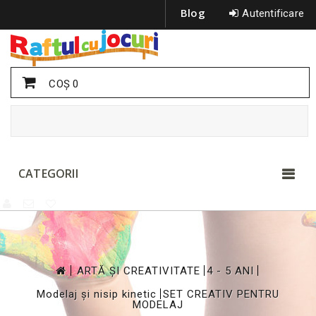
Blog
Autentificare
COŞ
0
CATEGORII
>
>
>
ARTĂ ȘI CREATIVITATE
4 - 5 ANI
>
Modelaj și nisip kinetic
SET CREATIV PENTRU
MODELAJ