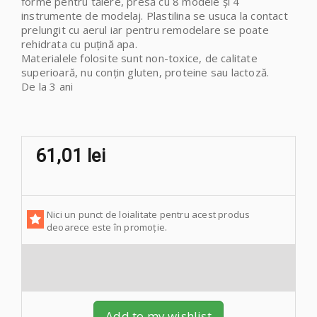
forme pentru tăiere, presă cu 8 modele și 4
instrumente de modelaj. Plastilina se usuca la contact
prelungit cu aerul iar pentru remodelare se poate
rehidrata cu puțină apa.
Materialele folosite sunt non-toxice, de calitate
superioară, nu conțin gluten, proteine sau lactoză.
De la 3 ani
61,01 lei
Nici un punct de loialitate pentru acest produs
deoarece este în promoție.
Add to my wishlist