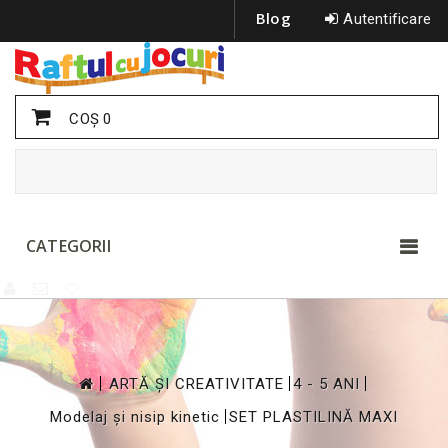
Blog
Autentificare
COŞ
0
CATEGORII
>
>
>
ARTĂ ȘI CREATIVITATE
4 - 5 ANI
>
Modelaj și nisip kinetic
SET PLASTILINĂ MAXI