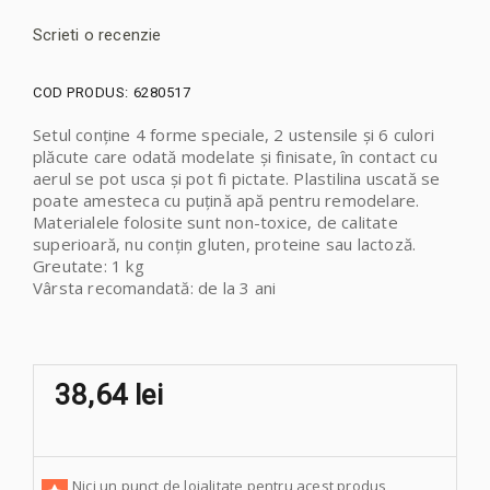
Scrieti o recenzie
COD PRODUS:
6280517
Setul conține 4 forme speciale, 2 ustensile și 6 culori
plăcute care odată modelate și finisate, în contact cu
aerul se pot usca și pot fi pictate. Plastilina uscată se
poate amesteca cu puțină apă pentru remodelare.
Materialele folosite sunt non-toxice, de calitate
superioară, nu conțin gluten, proteine sau lactoză.
Greutate: 1 kg
Vârsta recomandată: de la 3 ani
38,64 lei
Nici un punct de loialitate pentru acest produs