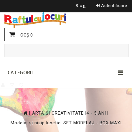
Blog
Autentificare
COŞ
0
CATEGORII
>
>
>
ARTĂ ȘI CREATIVITATE
4 - 5 ANI
>
Modelaj și nisip kinetic
SET MODELAJ - BOX MAXI