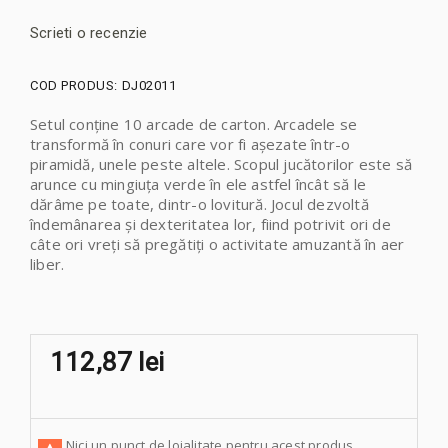
Scrieti o recenzie
COD PRODUS:
DJ02011
Setul conține 10 arcade de carton. Arcadele se
transformă în conuri care vor fi așezate într-o
piramidă, unele peste altele. Scopul jucătorilor este să
arunce cu mingiuța verde în ele astfel încât să le
dărâme pe toate, dintr-o lovitură. Jocul dezvoltă
îndemânarea și dexteritatea lor, fiind potrivit ori de
câte ori vreți să pregătiți o activitate amuzantă în aer
liber.
112,87 lei
Nici un punct de loialitate pentru acest produs