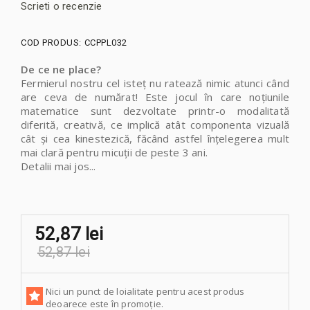
Scrieti o recenzie
COD PRODUS:
CCPPL032
De ce ne place?
Fermierul nostru cel isteț nu ratează nimic atunci când
are ceva de numărat! Este jocul în care noțiunile
matematice sunt dezvoltate printr-o modalitată
diferită, creativă, ce implică atât componenta vizuală
cât și cea kinestezică, făcând astfel înțelegerea mult
mai clară pentru micuții de peste 3 ani.
Detalii mai jos...
52,87 lei
52,87 lei
Nici un punct de loialitate pentru acest produs
deoarece este în promoție.