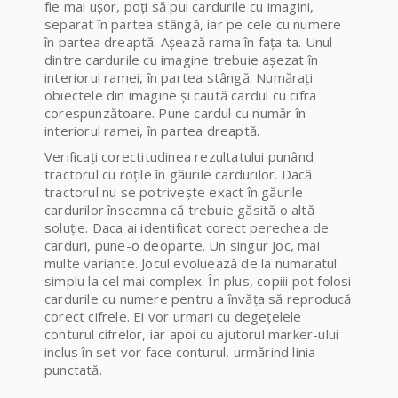
fie mai ușor, poți să pui cardurile cu imagini,
separat în partea stângă, iar pe cele cu numere
în partea dreaptă. Așează rama în fața ta. Unul
dintre cardurile cu imagine trebuie așezat în
interiorul ramei, în partea stângă. Numărați
obiectele din imagine și caută cardul cu cifra
corespunzătoare. Pune cardul cu număr în
interiorul ramei, în partea dreaptă.
Verificați corectitudinea rezultatului punând
tractorul cu roțile în găurile cardurilor. Dacă
tractorul nu se potrivește exact în găurile
cardurilor înseamna că trebuie găsită o altă
soluție. Daca ai identificat corect perechea de
carduri, pune-o deoparte. Un singur joc, mai
multe variante. Jocul evoluează de la numaratul
simplu la cel mai complex. În plus, copiii pot folosi
cardurile cu numere pentru a învăța să reproducă
corect cifrele. Ei vor urmari cu degețelele
conturul cifrelor, iar apoi cu ajutorul marker-ului
inclus în set vor face conturul, urmărind linia
punctată.