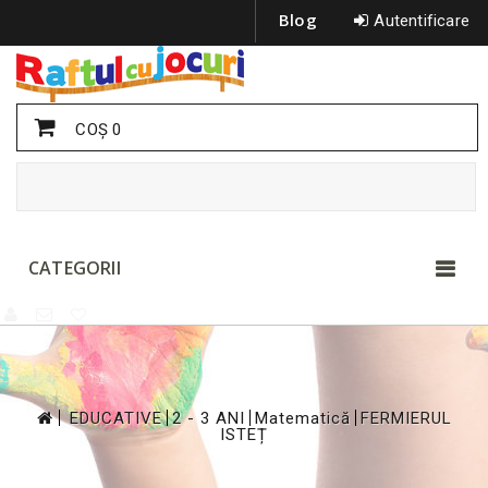
Blog
Autentificare
COŞ
0
CATEGORII
>
>
>
>
EDUCATIVE
2 - 3 ANI
Matematică
FERMIERUL
ISTEȚ