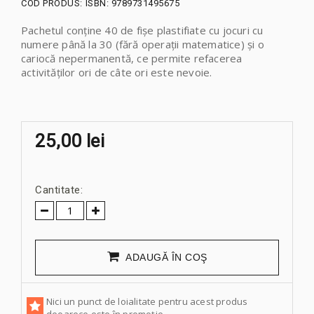
COD PRODUS:
ISBN: 9789731495675
Pachetul conține 40 de fișe plastifiate cu jocuri cu
numere până la 30 (fără operații matematice) și o
cariocă nepermanentă, ce permite refacerea
activităților ori de câte ori este nevoie.
25,00 lei
Cantitate:
ADAUGĂ ÎN COŞ
Nici un punct de loialitate pentru acest produs
deoarece este în promoție.