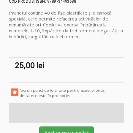
COD PRODUS:
ISBN: 9789731493688
Pachetul conține 40 de fișe plastifiate și o cariocă
specială, care permite refacerea activităților de
nenumărate ori. Copilul va exersa: împărțirea la
numerele 1-10, împărțirea la trei termeni, inegalități cu
împărțiri, inegalități cu trei termeni.
25,00 lei
Nici un punct de loialitate pentru acest produs
deoarece este în promoție.
Add to my wishlist