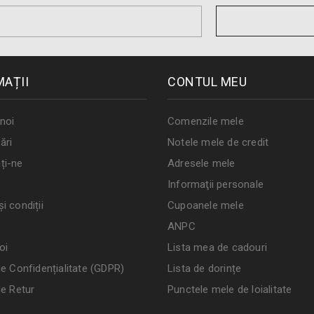
MAȚII
CONTUL MEU
noi
Comenzile mele
ări
Notele mele de credit
ți-ne
Adresele mele
Informaţii personale
i condiții
Cupoanele mele
ANPC
oi
Lista mea de cadouri
de Confidențialitate (GDPR)
Lista de dorințe
de Retur
Punctele mele de loialitate