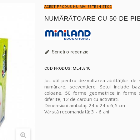
ACEST PRODUS NU MAI ESTE ÎN STOC
NUMĂRĂTOARE CU 50 DE PI
Scrieti o recenzie
COD PRODUS:
ML45310
Joc util pentru dezvoltarea abilităților de 
numărare, secvențiere. Setul include ba
coloane, 50 forme geometrice in forme si
diferite, 12 de carduri cu activitati.
Dimensiuni ambalaj: 24 x 24 x 6,5 cm
Vârstă recomandată: 3 - 6 ani