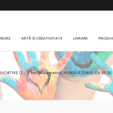
NDIRE
ARTĂ ȘI CREATIVITATE
LIVRARE
PRODU
>
>
>
DUCATIVE
2 - 3 ANI
Matematică
NUMĂRĂTOARE CU 50 DE 