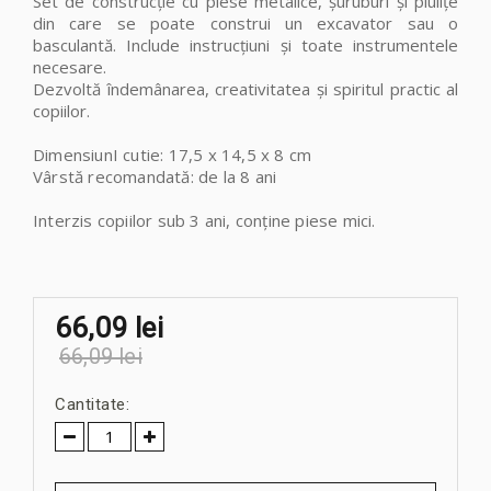
Set de construcție cu piese metalice, șuruburi și piulițe
din care se poate construi un excavator sau o
basculantă. Include instrucțiuni și toate instrumentele
necesare.
Dezvoltă îndemânarea, creativitatea și spiritul practic al
copiilor.
DimensiunI cutie: 17,5 x 14,5 x 8 cm
Vârstă recomandată: de la 8 ani
Interzis copiilor sub 3 ani, conține piese mici.
66,09 lei
66,09 lei
Cantitate: