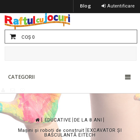
Blog
Autentificare
COŞ
0
CATEGORII
>
>
>
EDUCATIVE
DE LA 8 ANI
>
Mașini și roboți de construit
EXCAVATOR ȘI
BASCULANTĂ EITECH