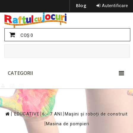
Blog
Autentificare
COŞ
0
CATEGORII
>
>
>
EDUCATIVE
6 - 7 ANI
Mașini și roboți de construit
>
Masina de pompieri