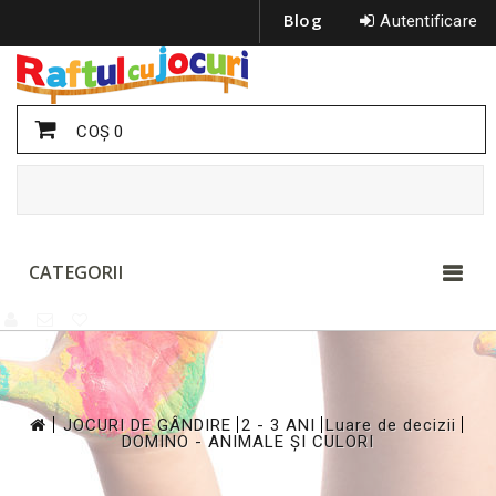
Blog
Autentificare
COŞ
0
CATEGORII
>
>
>
>
JOCURI DE GÂNDIRE
2 - 3 ANI
Luare de decizii
DOMINO - ANIMALE ȘI CULORI