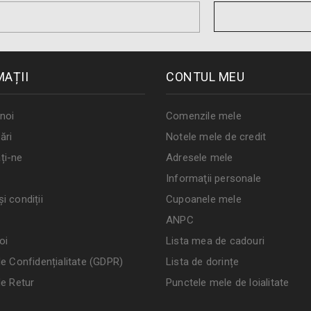
MAȚII
CONTUL MEU
noi
Comenzile mele
ări
Notele mele de credit
ți-ne
Adresele mele
Informaţii personale
i condiții
Cupoanele mele
ANPC
oi
Lista mea de cadouri
de Confidențialitate (GDPR)
Lista de dorințe
de Retur
Punctele mele de loialitate