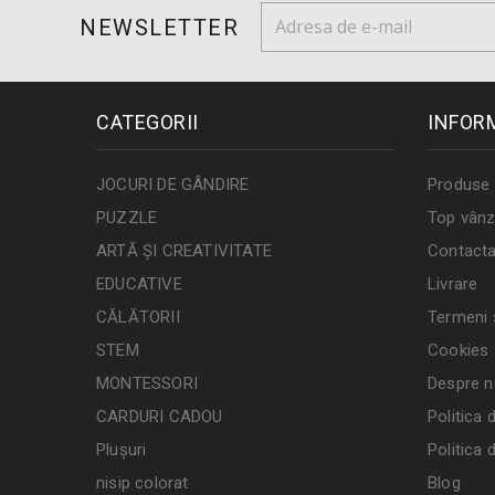
NEWSLETTER
CATEGORII
INFOR
JOCURI DE GÂNDIRE
Produse 
PUZZLE
Top vânz
ARTĂ ȘI CREATIVITATE
Contacta
EDUCATIVE
Livrare
CĂLĂTORII
Termeni ș
STEM
Cookies
MONTESSORI
Despre n
CARDURI CADOU
Politica 
Plușuri
Politica 
nisip colorat
Blog