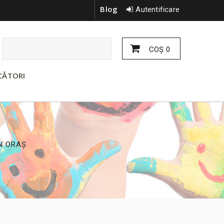
Blog
Autentificare
COŞ
0
CĂTORI
N ORAȘ