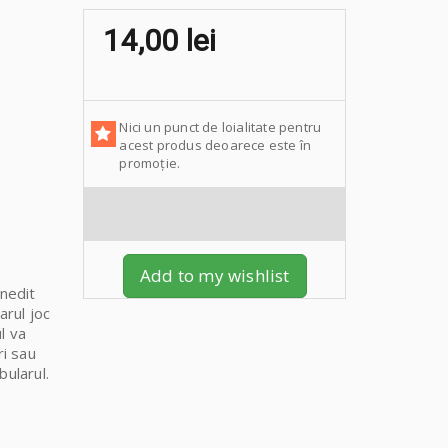
14,00 lei
Nici un punct de loialitate pentru
acest produs deoarece este în
promoție.
Add to my wishlist
inedit
arul joc
l va
ri sau
bularul.