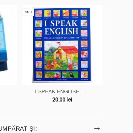
NOU
NOU
.
I SPEAK ENGLISH - ...
START
20,00 lei
UMPĂRAT ȘI: