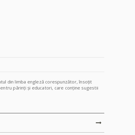
ntul din limba engleză corespunzător, însoțit
ntru părinți și educatori, care conține sugestii