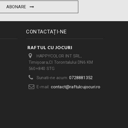
ABONARE
CONTACTAȚI-NE
RAFTUL CU JOCURI
HAPPYCOLOR INT SRL,
Timișoara,Cl Torontalului DN6 KM
560+840 STG
Sunati-ne acum:
0728881352
E-mail:
contact@raftulcujocuri.ro