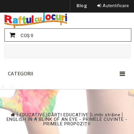
Blog
Autentificare
COŞ
0
CATEGORII
>
>
>
>
EDUCATIVE
CĂRȚI EDUCATIVE
Limbi străine
ENGLISH IN A BLINK OF AN EYE - PRIMELE CUVINTE -
PRIMELE PROPOZIȚII