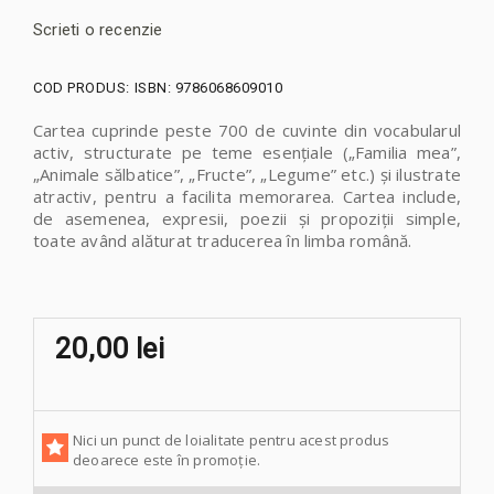
Scrieti o recenzie
COD PRODUS:
ISBN: 9786068609010
Cartea cuprinde peste 700 de cuvinte din vocabularul
activ, structurate pe teme esenţiale („Familia mea”,
„Animale sălbatice”, „Fructe”, „Legume” etc.) şi ilustrate
atractiv, pentru a facilita memorarea. Cartea include,
de asemenea, expresii, poezii şi propoziţii simple,
toate având alăturat traducerea în limba română.
20,00 lei
Nici un punct de loialitate pentru acest produs
deoarece este în promoție.