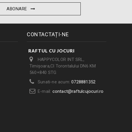
ABONARE
CONTACTAȚI-NE
RAFTUL CU JOCURI
HAPPYCOLOR INT SRL,
Timișoara,Cl Torontalului DN6 KM
560+840 STG
Sunati-ne acum:
0728881352
E-mail:
contact@raftulcujocuri.ro