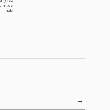
curgerea
simileze
i simple