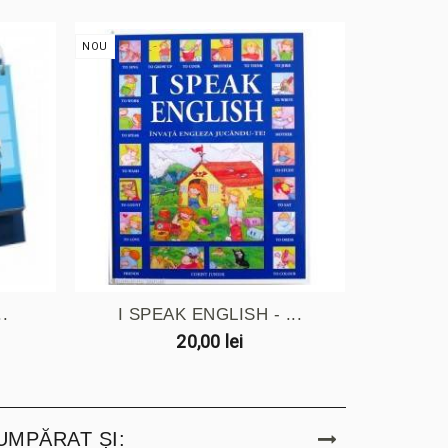
NOU
NOU
.
I SPEAK ENGLISH - ...
START
20,00 lei
UMPĂRAT ȘI: