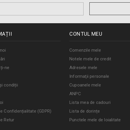
MAȚII
CONTUL MEU
noi
Comenzile mele
ări
Notele mele de credit
ți-ne
Adresele mele
Informaţii personale
i condiții
Cupoanele mele
ANPC
oi
Lista mea de cadouri
de Confidențialitate (GDPR)
Lista de dorințe
de Retur
Punctele mele de loialitate