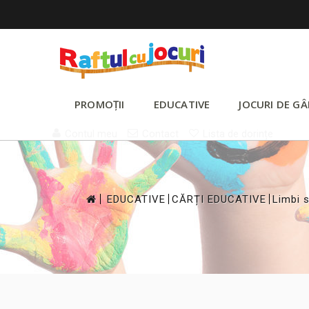
PROMOȚII
EDUCATIVE
JOCURI DE GÂ
Contul meu
Contact
Lista de dorințe
>
>
>
EDUCATIVE
CĂRȚI EDUCATIVE
Limbi s