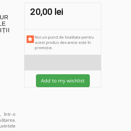
20,00 lei
OUR
LE
ȚII
Nici un punct de loialitate pentru
acest produs deoarece este în
promoție.
Add to my wishlist
 într-o
văţarea.
uvintele