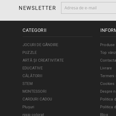
NEWSLETTER
CATEGORII
INFOR
JOCURI DE GÂNDIRE
Produse 
PUZZLE
Top vânz
ARTĂ ȘI CREATIVITATE
Contacta
EDUCATIVE
Livrare
CĂLĂTORII
Termeni ș
STEM
Cookies
MONTESSORI
Despre n
CARDURI CADOU
Politica 
Plușuri
Politica 
nisip colorat
Blog