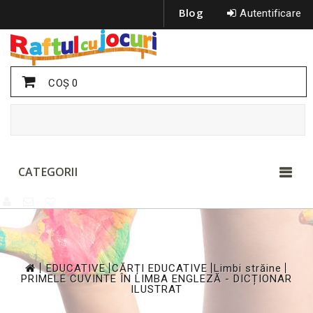
Blog
Autentificare
COŞ
0
CATEGORII
>
>
>
>
EDUCATIVE
CĂRȚI EDUCATIVE
Limbi străine
PRIMELE CUVINTE ÎN LIMBA ENGLEZĂ - DICȚIONAR
ILUSTRAT