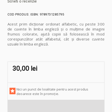
Scrieti o recenzie
COD PRODUS:
ISBN: 9789731285795
Acest prim dicţionar ordonat alfabetic, cu peste 300
de cuvinte în limba engleză şi o mulţime de imagini
frumos colorate, ajută copiii să folosească în mod
corespunzător atât alfabetul, cât şi diverse cuvinte
uzuale în limba engleză.
30,00 lei
Nici un punct de loialitate pentru acest produs
deoarece este în promoție.