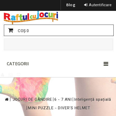
Blog
Autentificare
COŞ
0
CATEGORII
>
>
>
JOCURI DE GÂNDIRE
6 - 7 ANI
Inteligență spațială
>
MINI PUZZLE - DIVER'S HELMET