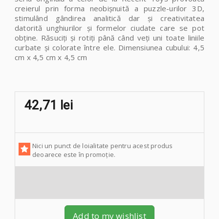
creierul prin forma neobișnuită a puzzle-urilor 3D,
stimulând gândirea analitică dar și creativitatea
datorită unghiurilor și formelor ciudate care se pot
obține. Răsuciți și rotiți până când veți uni toate liniile
curbate și colorate între ele.
Dimensiunea cubului: 4,5
cm x 4,5 cm x 4,5 cm
42,71 lei
Nici un punct de loialitate pentru acest produs
deoarece este în promoție.
Add to my wishlist