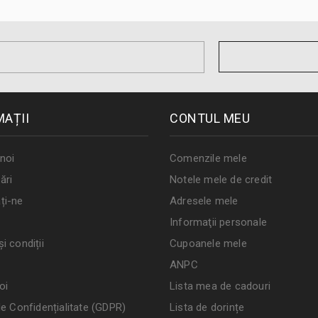
MAȚII
CONTUL MEU
noi
Comenzile mele
ări
Notele mele de credit
ți-ne
Adresele mele
Informaţii personale
i condiții
Cupoanele mele
ANPC
oi
Lista mea de cadouri
de Confidențialitate (GDPR)
Lista de dorințe