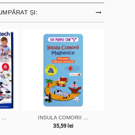
UMPĂRAT ȘI:
...
INSULA COMORII ...
PARAD
35,59 lei