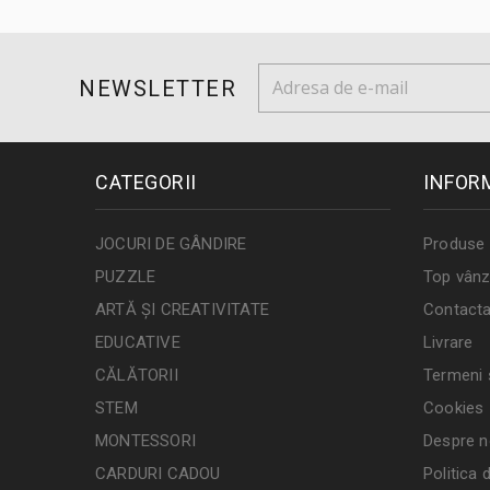
NEWSLETTER
CATEGORII
INFOR
JOCURI DE GÂNDIRE
Produse 
PUZZLE
Top vânz
ARTĂ ȘI CREATIVITATE
Contacta
EDUCATIVE
Livrare
CĂLĂTORII
Termeni ș
STEM
Cookies
MONTESSORI
Despre n
CARDURI CADOU
Politica 