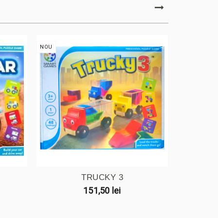
NOU
NOU
TRUCKY 3
KA
151,50 lei