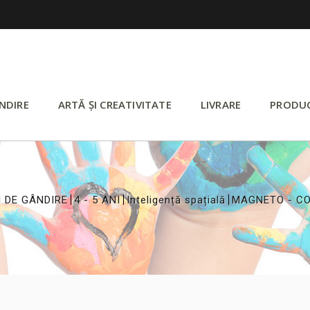
NDIRE
ARTĂ ȘI CREATIVITATE
LIVRARE
PRODU
>
>
>
 DE GÂNDIRE
4 - 5 ANI
Inteligență spațială
MAGNETO - C