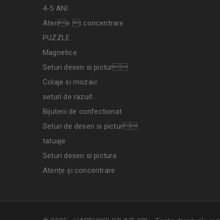
4-5 ANI
Atene i concentrare
PUZZLE
Magnetice
Seturi desen si pictur
Colaje si mozaic
seturi de razuit
Bijuterii de confectionat
Seturi de desen si pictur
tatuaje
Seturi desen si pictura
Atențe și concentrare