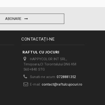
ABONARE
CONTACTAȚI-NE
RAFTUL CU JOCURI
HAPPYCOLOR INT SRL,
Timișoara,Cl Torontalului DN6 KM
560+840 STG
Sunati-ne acum:
0728881352
E-mail:
contact@raftulcujocuri.ro