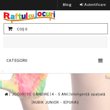
Blog
Autentificare
COŞ
0
CATEGORII
>
>
>
JOCURI DE GÂNDIRE
4 - 5 ANI
Inteligență spațială
>
RUBIK JUNIOR - IEPURAȘ