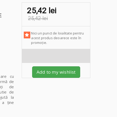
25,42 lei
E
25,42 lei
Nici un punct de loialitate pentru
acest produs deoarece este în
promoție.
Add to my wishlist
lare cu
formă de
ați de
cutie de
jută la
 a ține