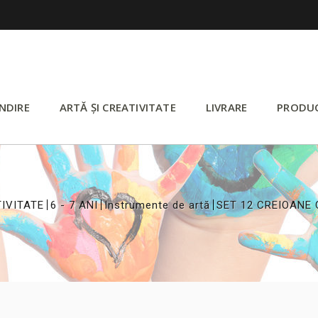
NDIRE
ARTĂ ȘI CREATIVITATE
LIVRARE
PRODU
>
>
>
TIVITATE
6 - 7 ANI
Instrumente de artă
SET 12 CREIOANE