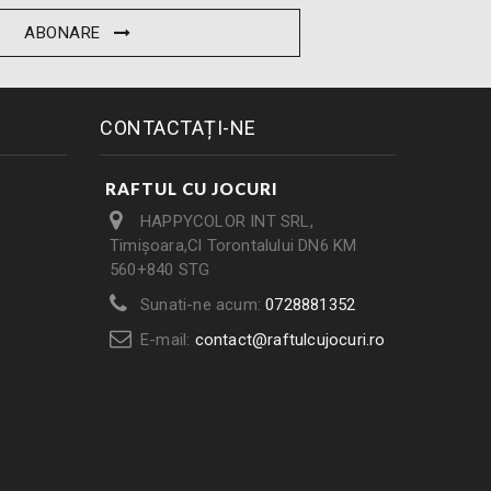
ABONARE
CONTACTAȚI-NE
RAFTUL CU JOCURI
HAPPYCOLOR INT SRL,
Timișoara,Cl Torontalului DN6 KM
560+840 STG
Sunati-ne acum:
0728881352
E-mail:
contact@raftulcujocuri.ro