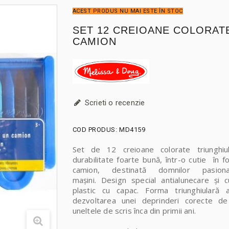
ACEST PRODUS NU MAI ESTE ÎN STOC
SET 12 CREIOANE COLORAT
CAMION
Scrieti o recenzie
COD PRODUS:
MD4159
Set de 12 creioane colorate triunghiu
durabilitate foarte bună, într-o cutie în 
camion, destinată domnilor pasion
mașini.
Design special antialunecare și 
plastic cu capac. Forma triunghiulară a
dezvoltarea unei deprinderi corecte de
uneltele de scris înca din primii ani.