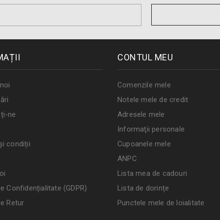
MAȚII
CONTUL MEU
noi
Comenzile mele
ări
Notele mele de credit
ți-ne
Adresele mele
Informaţii personale
i condiții
Cupoanele mele
ANPC
oi
Lista mea de cadouri
de Confidențialitate (GDPR)
Lista de dorințe
de Retur
Punctele mele de loialitate