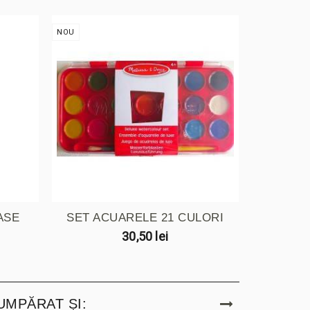
NOU
NOU
ASE
SET ACUARELE 21 CULORI
ACUAR
30,50 lei
UMPĂRAT ȘI: