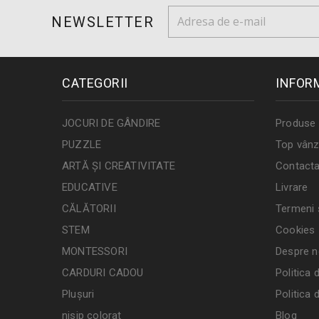
NEWSLETTER
CATEGORII
INFOR
JOCURI DE GÂNDIRE
Produse 
PUZZLE
Top vânz
ARTĂ ȘI CREATIVITATE
Contacta
EDUCATIVE
Livrare
CĂLĂTORII
Termeni ș
STEM
Cookies
MONTESSORI
Despre n
CARDURI CADOU
Politica 
Plușuri
Politica 
nisip colorat
Blog