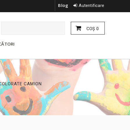
Blog
Autentificare
COŞ
0
CĂTORI
 COLORATE CAMION