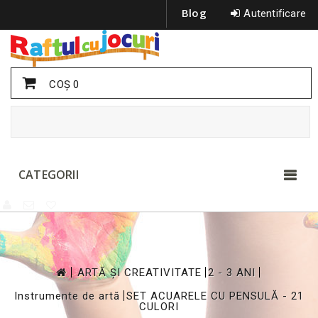
Blog
Autentificare
COŞ
0
CATEGORII
>
>
>
ARTĂ ȘI CREATIVITATE
2 - 3 ANI
>
Instrumente de artă
SET ACUARELE CU PENSULĂ - 21
CULORI