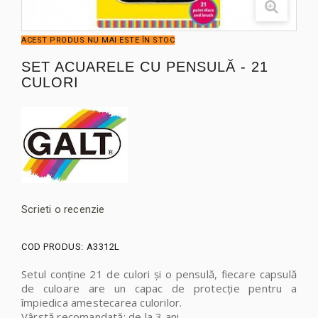
ACEST PRODUS NU MAI ESTE ÎN STOC
SET ACUARELE CU PENSULĂ - 21
CULORI
Scrieti o recenzie
COD PRODUS:
A3312L
Setul conține 21 de culori și o pensulă, fiecare capsulă
de culoare are un capac de protecție pentru a
împiedica amestecarea culorilor.
Vârstă recomandată: de la 3 ani.