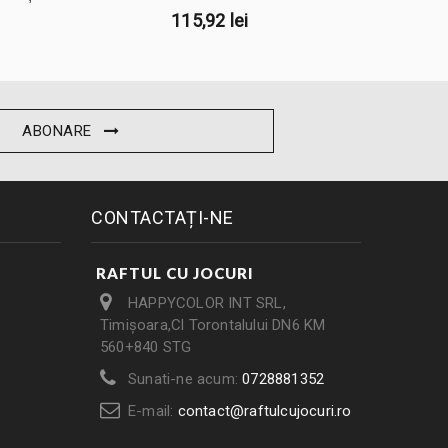
115,92 lei
ABONARE
CONTACTAȚI-NE
RAFTUL CU JOCURI
HAPPYCOLOR INT SRL,
Timișoara,Cl Torontalului DN6 KM
560+840 STG
Sunati-ne acum:
0728881352
E-mail:
contact@raftulcujocuri.ro