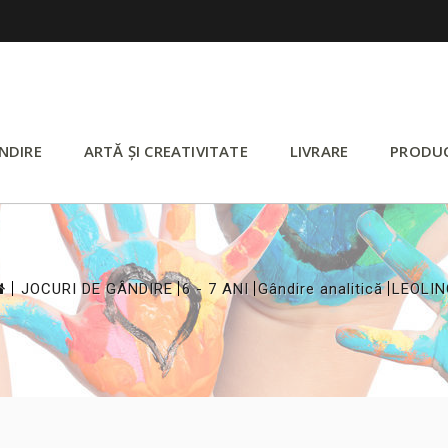
NDIRE
ARTĂ ȘI CREATIVITATE
LIVRARE
PRODU
>
>
>
>
JOCURI DE GÂNDIRE
6 - 7 ANI
Gândire analitică
LEOLIN