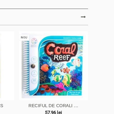
NOU
NOU
SS
RECIFUL DE CORALI ...
DOWN 
57,96 lei