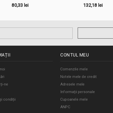
80,33 lei
132,18 lei
MAȚII
CONTUL MEU
noi
Comenzile mele
ări
Notele mele de credit
ți-ne
Adresele mele
Informaţii personale
i condiții
Cupoanele mele
ANPC