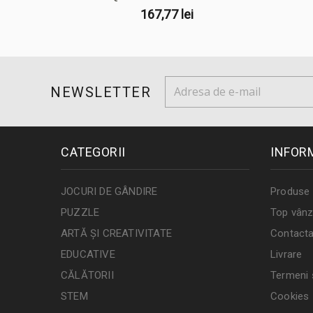
167,77 lei
NEWSLETTER
CATEGORII
INFOR
JOCURI DE GÂNDIRE
Produse 
PUZZLE
Top vânz
ARTĂ ȘI CREATIVITATE
Contacta
EDUCATIVE
Livrare
CĂLĂTORII
Termeni ș
STEM
Cookies