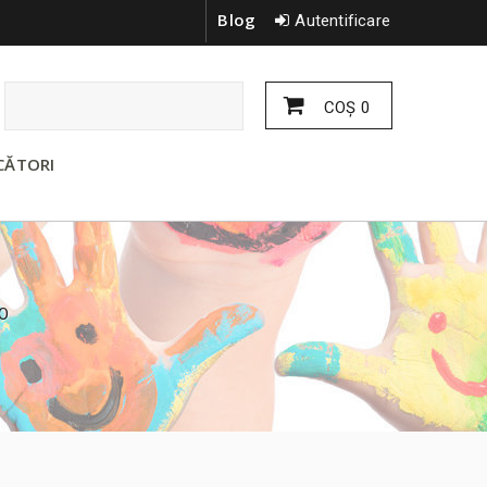
Blog
Autentificare
COŞ
0
CĂTORI
O