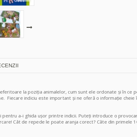
CENZII
eferitoare la poziţia animalelor, cum sunt ele ordonate și în ce p
ne. Fiecare indiciu este important şi ne oferă o informaţie cheie 
pentru a-i ghida uşor printre indicii. Puteţi introduce o provoca
care! Cât de repede le poate aranja corect? Câte din primele 10