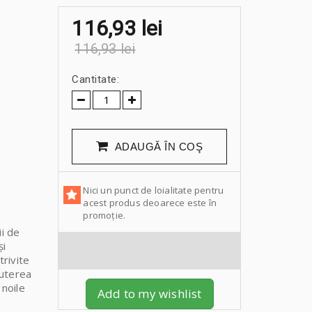
116,93 lei
116,93 lei
Cantitate:
ADAUGĂ ÎN COŞ
Nici un punct de loialitate pentru
acest produs deoarece este în
promoție.
ii de
și
trivite
puterea
 noile
Add to my wishlist