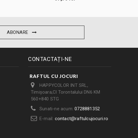
ABONARE
CONTACTAȚI-NE
RAFTUL CU JOCURI
HAPPYCOLOR INT SRL,
Timișoara,Cl Torontalului DN6 KM
560+840 STG
Sunati-ne acum:
0728881352
E-mail:
contact@raftulcujocuri.ro