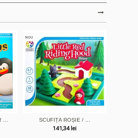
NOU
NOU
...
SCUFIȚA ROȘIE / ...
CEI T
141,34 lei