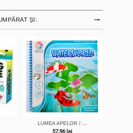
UMPĂRAT ȘI:
LUMEA APELOR / ...
MI
57,96 lei