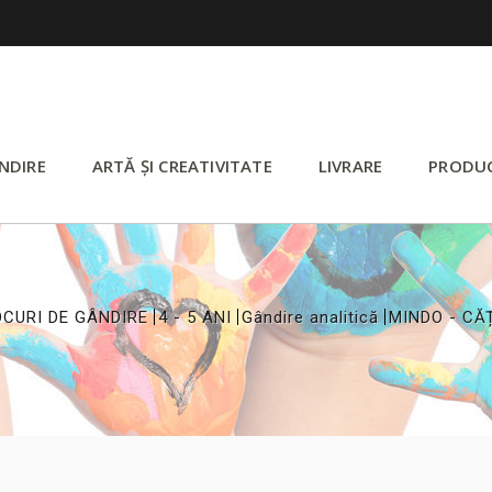
NDIRE
ARTĂ ȘI CREATIVITATE
LIVRARE
PRODU
>
>
>
OCURI DE GÂNDIRE
4 - 5 ANI
Gândire analitică
MINDO - CĂ