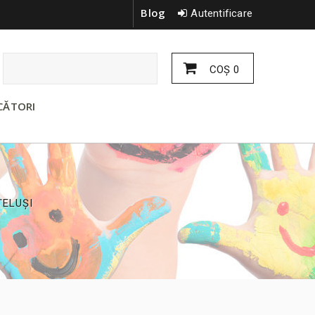
Blog
Autentificare
COŞ
0
CĂTORI
ȚELUȘI