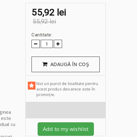
55,92 lei
55,92 lei
Cantitate:
ADAUGĂ ÎN COŞ
Nici un punct de loialitate pentru
acest produs deoarece este în
promoție.
aginea
 este
idual cu
Add to my wishlist
e
jocuri