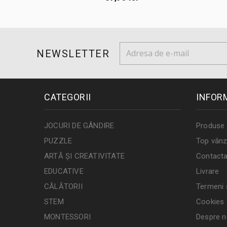
NEWSLETTER
CATEGORII
INFOR
JOCURI DE GÂNDIRE
Produse 
PUZZLE
Top vânz
ARTĂ ȘI CREATIVITATE
Contacta
EDUCATIVE
Livrare
CĂLĂTORII
Termeni ș
STEM
Cookies
MONTESSORI
Despre n