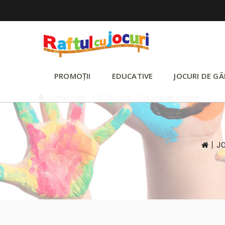
PROMOȚII
EDUCATIVE
JOCURI DE GÂ
Contul meu
Contact
Lista de dorințe
>
J