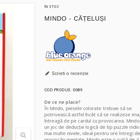
ÎN STOC
MINDO - CĂȚELUȘI
Scrieti o recenzie
COD PRODUS:
0089
De ce ne place?
În Mindo, piesele colorate trebuie să se
potrivească astfel încât să se realizeze im
întreagă de pe cardul cu provocarea. Mindo
un joc de deducție logică de tip puzzle indiv
mai multe nivele, ideal pentru ore întregi d
provocări mentale. Mindo este o suită de 4 