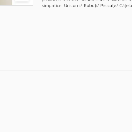
simpatice:
Unicorni
/
Roboți
/
Pisicuțe
/ Cățelu