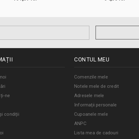
MAȚII
CONTUL MEU
noi
Comenzile mele
ări
Notele mele de credit
ți-ne
Adresele mele
Informaţii personale
i condiții
Cupoanele mele
ANPC
oi
Lista mea de cadouri