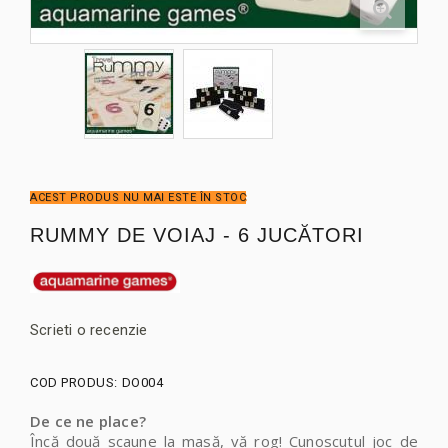
ACEST PRODUS NU MAI ESTE ÎN STOC
RUMMY DE VOIAJ - 6 JUCĂTORI
Scrieti o recenzie
COD PRODUS:
DO004
De ce ne place?
Încă două scaune la masă, vă rog! Cunoscutul joc de