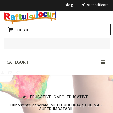
Blog
Autentificare
COŞ
0
CATEGORII
>
>
>
EDUCATIVE
CĂRȚI EDUCATIVE
>
Cunoștințe generale
METEOROLOGIA ȘI CLIMA -
SUPER IMBATABIL