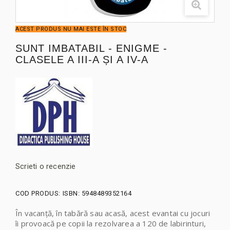
ACEST PRODUS NU MAI ESTE ÎN STOC
SUNT IMBATABIL - ENIGME -
CLASELE A III-A ȘI A IV-A
Scrieti o recenzie
COD PRODUS:
ISBN: 5948489352164
În vacanță, în tabără sau acasă, acest evantai cu jocuri
îi provoacă pe copii la rezolvarea a 120 de labirinturi,