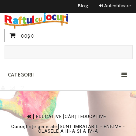
Blog
Autentificare
COŞ
0
CATEGORII
>
>
>
EDUCATIVE
CĂRȚI EDUCATIVE
>
Cunoștințe generale
SUNT IMBATABIL - ENIGME -
CLASELE A III-A ȘI A IV-A