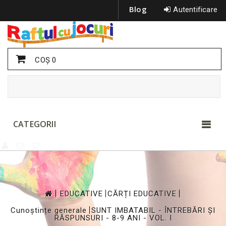
Blog
Autentificare
COŞ
0
CATEGORII
>
>
>
EDUCATIVE
CĂRȚI EDUCATIVE
>
Cunoștințe generale
SUNT IMBATABIL - ÎNTREBĂRI ȘI
RĂSPUNSURI - 8-9 ANI - VOL. I