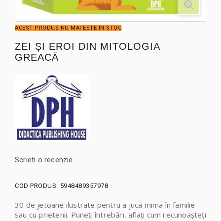
ACEST PRODUS NU MAI ESTE ÎN STOC
ZEI ȘI EROI DIN MITOLOGIA
GREACĂ
Scrieti o recenzie
COD PRODUS:
5948489357978
30 de jetoane ilustrate pentru a juca mima în familie
sau cu prietenii. Puneți întrebări, aflați cum recunoașteți