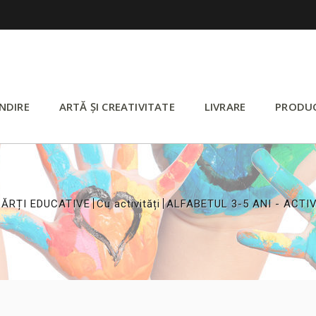
NDIRE
ARTĂ ȘI CREATIVITATE
LIVRARE
PRODU
>
>
ĂRȚI EDUCATIVE
Cu activități
ALFABETUL 3-5 ANI - ACTIV