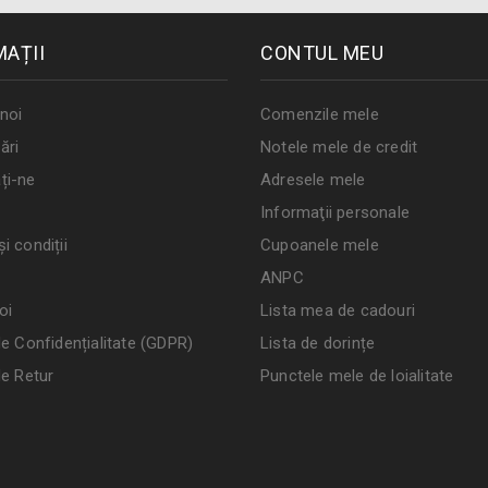
MAȚII
CONTUL MEU
noi
Comenzile mele
ări
Notele mele de credit
ți-ne
Adresele mele
Informaţii personale
i condiții
Cupoanele mele
ANPC
oi
Lista mea de cadouri
de Confidențialitate (GDPR)
Lista de dorințe
de Retur
Punctele mele de loialitate