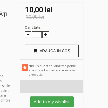
10,00 lei
ĂȚI
10,00 lei
Cantitate:
ADAUGĂ ÎN COŞ
Nici un punct de loialitate pentru
acest produs deoarece este în
promoție.
 de
în
r și de
 caiet
care
 dintre
Add to my wishlist