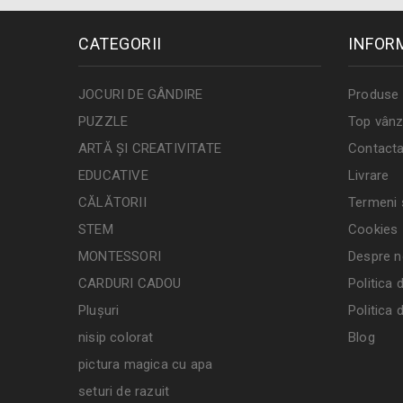
CATEGORII
INFOR
JOCURI DE GÂNDIRE
Produse 
PUZZLE
Top vânz
ARTĂ ȘI CREATIVITATE
Contacta
EDUCATIVE
Livrare
CĂLĂTORII
Termeni ș
STEM
Cookies
MONTESSORI
Despre n
CARDURI CADOU
Politica 
Plușuri
Politica 
nisip colorat
Blog
pictura magica cu apa
seturi de razuit