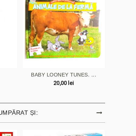
.
BABY LOONEY TUNES. ...
100 
20,00 lei
UMPĂRAT ȘI: