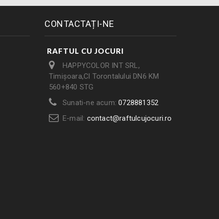
CONTACTAȚI-NE
RAFTUL CU JOCURI
HAPPYCOLOR INT SRL,
Timișoara,Cl Torontalului DN6 KM
560+840 STG
Sunati-ne acum:
0728881352
E-mail:
contact@raftulcujocuri.ro