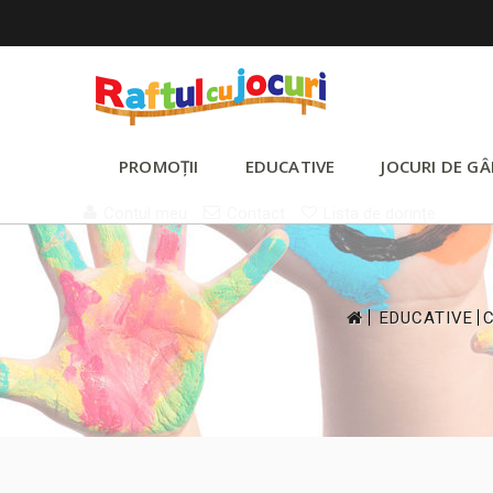
PROMOȚII
EDUCATIVE
JOCURI DE GÂ
Contul meu
Contact
Lista de dorințe
>
>
EDUCATIVE
C