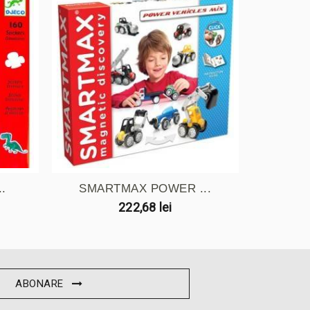
..
SMARTMAX POWER ...
IQ F
222,68 lei
ABONARE