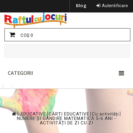
Blog
Autentificare
COŞ
0
CATEGORII
>
>
>
>
EDUCATIVE
CĂRȚI EDUCATIVE
Cu activități
NUMERE ȘI GÂNDIRE MATEMATICĂ 5-6 ANI -
ACTIVITĂȚI DE ZI CU ZI