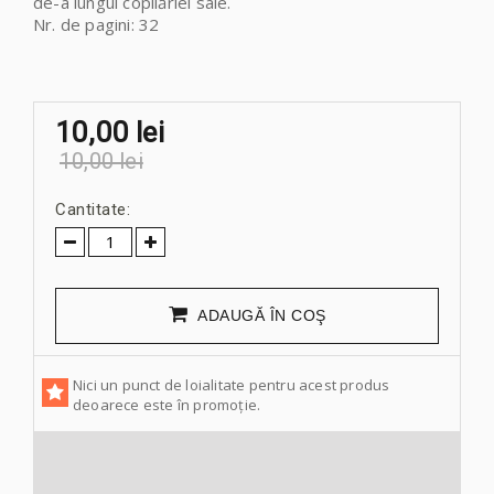
de-a lungul copilăriei sale.
Nr. de pagini: 32
10,00 lei
10,00 lei
Cantitate:
ADAUGĂ ÎN COŞ
Nici un punct de loialitate pentru acest produs
deoarece este în promoție.