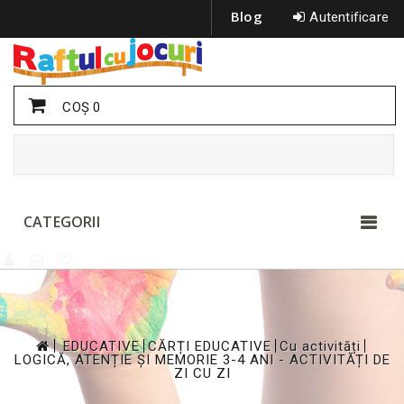
Blog
Autentificare
COŞ
0
CATEGORII
>
>
>
>
EDUCATIVE
CĂRȚI EDUCATIVE
Cu activități
LOGICĂ, ATENȚIE ȘI MEMORIE 3-4 ANI - ACTIVITĂȚI DE
ZI CU ZI