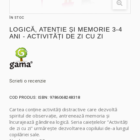
ÎN STOC
LOGICĂ, ATENȚIE ȘI MEMORIE 3-4
ANI - ACTIVITĂȚI DE ZI CU ZI
Scrieti o recenzie
COD PRODUS:
ISBN: 9786068248318
Cartea conține activități distractive care dezvoltă
spiritul de observație, antrenează memoria și
încurajează gândirea logică. Seria caiețelelor ”Activități
de zi cu zi” urmărește dezvoltarea copilului de-a lungul
copilăriei sale.