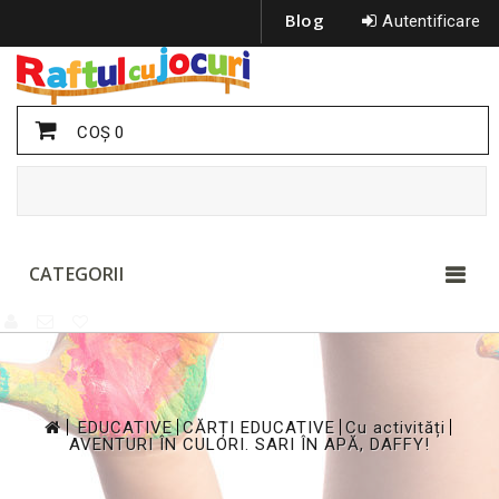
Blog
Autentificare
COŞ
0
CATEGORII
>
>
>
>
EDUCATIVE
CĂRȚI EDUCATIVE
Cu activități
AVENTURI ÎN CULORI. SARI ÎN APĂ, DAFFY!