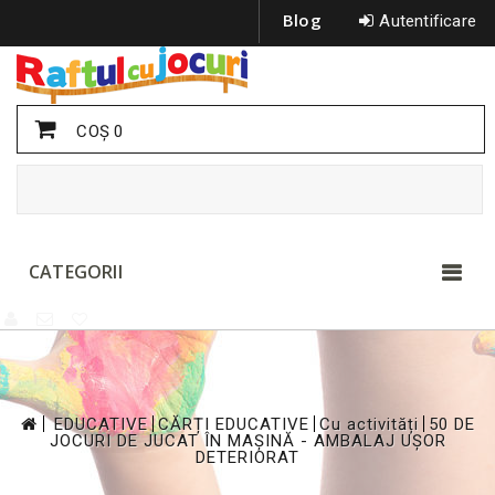
Blog
Autentificare
COŞ
0
CATEGORII
>
>
>
>
EDUCATIVE
CĂRȚI EDUCATIVE
Cu activități
50 DE
JOCURI DE JUCAT ÎN MAȘINĂ - AMBALAJ UȘOR
DETERIORAT